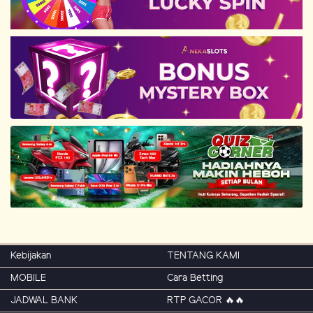
Kebijakan
TENTANG KAMI
MOBILE
Cara Betting
JADWAL BANK
RTP GACOR 🔥🔥