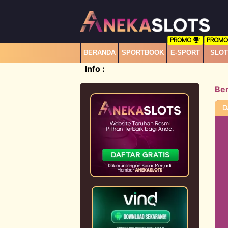
PROMO
PROM
BERANDA
SPORTBOOK
E-SPORT
SLO
Info :
Be
D