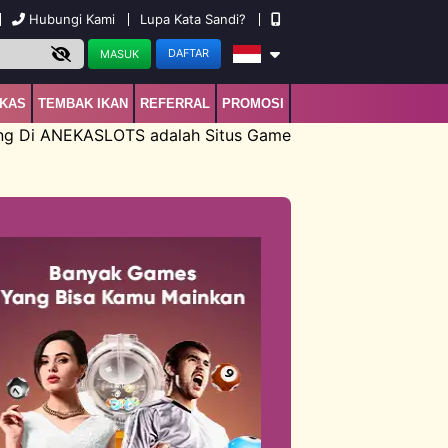
Hubungi Kami
Lupa Kata Sandi?
DAFTAR
KAS
TEMBAK IKAN
REFERRAL
PROMOSI
EKASLOTS adalah Situs Game Terlengkap dan Terpercaya di 